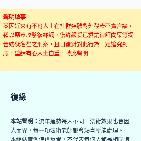
聲明啟事
茲因近來有不肖人士在社群媒體對外發表不實言論，
藉以惡意攻擊復緣網，復緣網爰已委請律師向渠等提
告妨礙名譽之刑案，且日後針對此行為一定追究到
底，望請有心人士自重，特此聲明！
復緣
本站聲明：
流年運勢每人不同，法術效果也會因
人而異，每一項法術老師都會竭盡所能處理。
本網站實例僅供參考，不代表每個人都是相同情