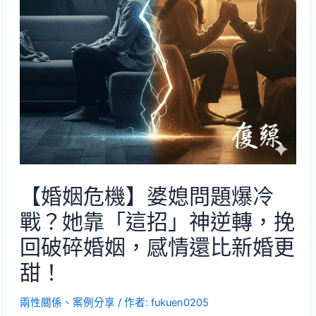
【婚姻危機】婆媳問題爆冷
戰？她靠「這招」神逆轉，挽
回破碎婚姻，感情還比新婚更
甜！
兩性關係
、
案例分享
/ 作者:
fukuen0205