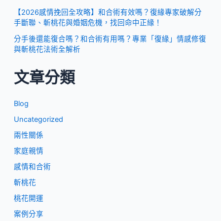
【2026感情挽回全攻略】和合術有效嗎？復緣專家破解分
手斷聯、斬桃花與婚姻危機，找回命中正緣！
分手後還能復合嗎？和合術有用嗎？專業「復緣」情感修復
與斬桃花法術全解析
文章分類
Blog
Uncategorized
兩性關係
家庭親情
感情和合術
斬桃花
桃花開運
案例分享