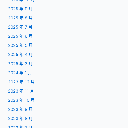
2025 年 9 月
2025 年 8 月
2025 年 7 月
2025 年 6 月
2025 年 5 月
2025 年 4 月
2025 年 3 月
2024 年 1 月
2023 年 12 月
2023 年 11 月
2023 年 10 月
2023 年 9 月
2023 年 8 月
2023 年 7 月