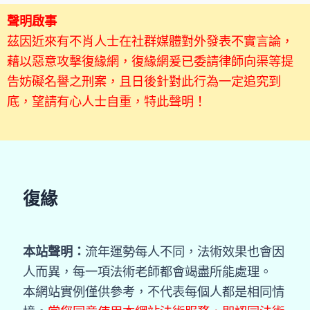
聲明啟事
茲因近來有不肖人士在社群媒體對外發表不實言論，
藉以惡意攻擊復緣網，復緣網爰已委請律師向渠等提
告妨礙名譽之刑案，且日後針對此行為一定追究到
底，望請有心人士自重，特此聲明！
復緣
本站聲明：
流年運勢每人不同，法術效果也會因
人而異，每一項法術老師都會竭盡所能處理。
本網站實例僅供參考，不代表每個人都是相同情