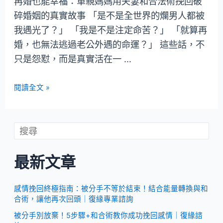
再婚也能幸福：單親媽媽用夫妻和合法術挽回破
碎婚姻的真實故事 「是不是全世界的爛男人都被
我遇光了？」 「我是不是注定命苦？」 「就算再
婚，也無法逃過老公外遇的命運？」 這些話，不
只是怨懟，而是真實活在一 …
閱讀全文 »
最新文章
感情挽回終極指南：被分手不等於結束！結合能量轉換與和
合術，讓他再次回頭｜復緣專業諮詢
被分手別放棄！5步驟+和合術教你成功挽回感情｜復緣諮