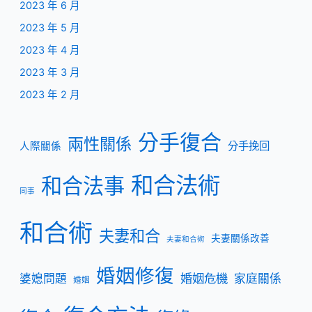
2023 年 6 月
2023 年 5 月
2023 年 4 月
2023 年 3 月
2023 年 2 月
分手復合
兩性關係
分手挽回
人際關係
和合法術
和合法事
同事
和合術
夫妻和合
夫妻關係改善
夫妻和合術
婚姻修復
婚姻危機
婆媳問題
家庭關係
婚姻