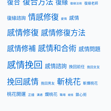
復合方法
復合
復緣
復緣老師
復緣法術
情感修復
復緣諮詢
感情
愛情
感情修復
感情修復方法
感情和合術
感情修補
感情問題
感情挽回
感情諮詢
挽回前任
挽回女友
挽回感情
斬桃花
斬爛桃花
挽回男友
桃花開運
爛桃花
鎖心術
正緣
溝通
職場
親情