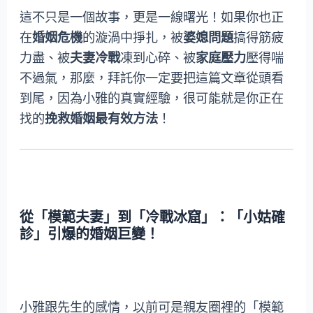
這不只是一個故事，更是一線曙光！如果你也正
在
婚姻危機
的漩渦中掙扎，被
婆媳問題
搞得筋疲
力盡、被
夫妻冷戰
凍到心碎、被
家庭壓力
壓得喘
不過氣，那麼，拜託你一定要把這篇文章從頭看
到尾，因為小雅的真實經驗，很可能就是你正在
找的
挽救婚姻最有效方法
！
從「模範夫妻」到「冷戰冰窟」：「小姑確
診」引爆的婚姻巨變！
小雅跟先生的感情，以前可是親友圈裡的「模範