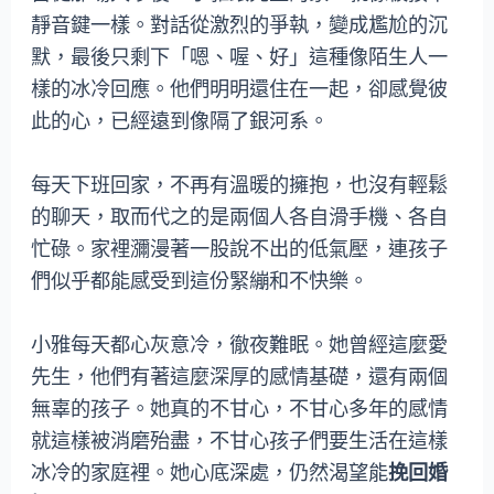
靜音鍵一樣。對話從激烈的爭執，變成尷尬的沉
默，最後只剩下「嗯、喔、好」這種像陌生人一
樣的冰冷回應。他們明明還住在一起，卻感覺彼
此的心，已經遠到像隔了銀河系。
每天下班回家，不再有溫暖的擁抱，也沒有輕鬆
的聊天，取而代之的是兩個人各自滑手機、各自
忙碌。家裡瀰漫著一股說不出的低氣壓，連孩子
們似乎都能感受到這份緊繃和不快樂。
小雅每天都心灰意冷，徹夜難眠。她曾經這麼愛
先生，他們有著這麼深厚的感情基礎，還有兩個
無辜的孩子。她真的不甘心，不甘心多年的感情
就這樣被消磨殆盡，不甘心孩子們要生活在這樣
冰冷的家庭裡。她心底深處，仍然渴望能
挽回婚