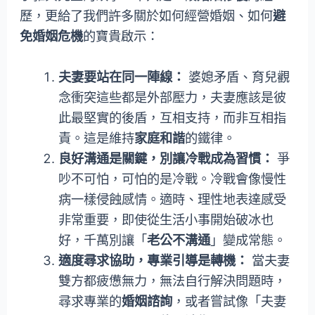
歷，更給了我們許多關於如何經營婚姻、如何
避
免婚姻危機
的寶貴啟示：
夫妻要站在同一陣線：
婆媳矛盾、育兒觀
念衝突這些都是外部壓力，夫妻應該是彼
此最堅實的後盾，互相支持，而非互相指
責。這是維持
家庭和諧
的鐵律。
良好溝通是關鍵，別讓冷戰成為習慣：
爭
吵不可怕，可怕的是冷戰。冷戰會像慢性
病一樣侵蝕感情。適時、理性地表達感受
非常重要，即使從生活小事開始破冰也
好，千萬別讓「
老公不溝通
」變成常態。
適度尋求協助，專業引導是轉機：
當夫妻
雙方都疲憊無力，無法自行解決問題時，
尋求專業的
婚姻諮詢
，或者嘗試像「夫妻