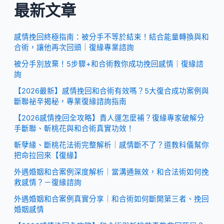
最新文章
感情挽回終極指南：被分手不等於結束！結合能量轉換與和
合術，讓他再次回頭｜復緣專業諮詢
被分手別放棄！5步驟+和合術教你成功挽回感情｜復緣諮
詢
【2026最新】感情挽回和合術有效嗎？5大復合成功案例與
斷聯祕辛揭秘，專業復緣諮詢指南
【2026感情挽回全攻略】貴人運怎麼補？復緣專家破解分
手斷聯、斬桃花與和合術真實功效！
斬孽緣、斷桃花法術完整解析｜感情斷不了？道教科儀幫你
把命拉回來【復緣】
外遇婚姻和合案例深度解析｜當溝通無效，和合法術如何挽
救感情？－復緣諮詢
外遇婚姻和合案例真實分享｜和合術如何斷開第三者、挽回
婚姻感情