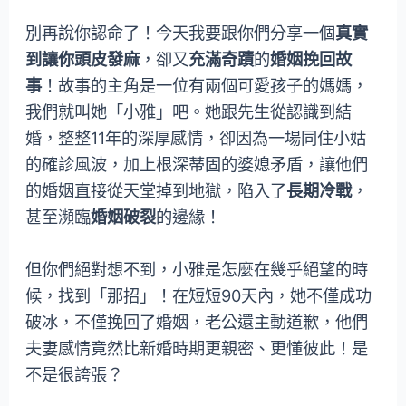
別再說你認命了！今天我要跟你們分享一個
真實
到讓你頭皮發麻
，卻又
充滿奇蹟
的
婚姻挽回故
事
！故事的主角是一位有兩個可愛孩子的媽媽，
我們就叫她「小雅」吧。她跟先生從認識到結
婚，整整11年的深厚感情，卻因為一場同住小姑
的確診風波，加上根深蒂固的婆媳矛盾，讓他們
的婚姻直接從天堂掉到地獄，陷入了
長期冷戰
，
甚至瀕臨
婚姻破裂
的邊緣！
但你們絕對想不到，小雅是怎麼在幾乎絕望的時
候，找到「那招」！在短短90天內，她不僅成功
破冰，不僅挽回了婚姻，老公還主動道歉，他們
夫妻感情竟然比新婚時期更親密、更懂彼此！是
不是很誇張？