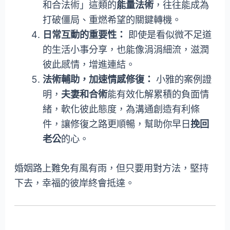
和合法術」這類的
能量法術
，往往能成為
打破僵局、重燃希望的關鍵轉機。
日常互動的重要性：
即使是看似微不足道
的生活小事分享，也能像涓涓細流，滋潤
彼此感情，增進連結。
法術輔助，加速情感修復：
小雅的案例證
明，
夫妻和合術
能有效化解累積的負面情
緒，軟化彼此態度，為溝通創造有利條
件，讓修復之路更順暢，幫助你早日
挽回
老公
的心。
婚姻路上難免有風有雨，但只要用對方法，堅持
下去，幸福的彼岸終會抵達。