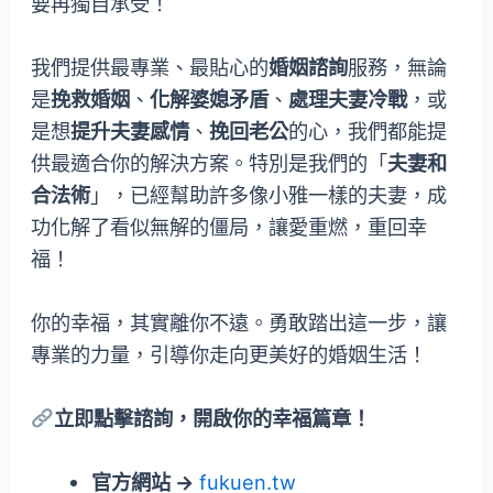
要再獨自承受！
我們提供最專業、最貼心的
婚姻諮詢
服務，無論
是
挽救婚姻
、
化解婆媳矛盾
、
處理夫妻冷戰
，或
是想
提升夫妻感情
、
挽回老公
的心，我們都能提
供最適合你的解決方案。特別是我們的「
夫妻和
合法術
」，已經幫助許多像小雅一樣的夫妻，成
功化解了看似無解的僵局，讓愛重燃，重回幸
福！
你的幸福，其實離你不遠。勇敢踏出這一步，讓
專業的力量，引導你走向更美好的婚姻生活！
立即點擊諮詢，開啟你的幸福篇章！
官方網站 →
fukuen.tw