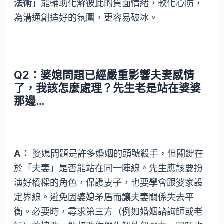
法術
」能輔助化解彼此的負面情緒，軟化心防，
為溝通創造好的氛圍，更容易破冰。
Q2：婆媳問題已經嚴重影響夫妻感情
了，我該怎麼處理？先生老是站在婆婆
那邊…
A：
婆媳問題是許多婚姻的頭號殺手，但關鍵在
於「夫妻」是否能站在同一陣線。先生應該要扮
演好橋樑的角色，保護妻子，也要學會跟婆家設
定界線。避免因婆媳矛盾而讓夫妻關係失去平
衡。必要時，尋求第三方（例如婚姻諮詢師或老