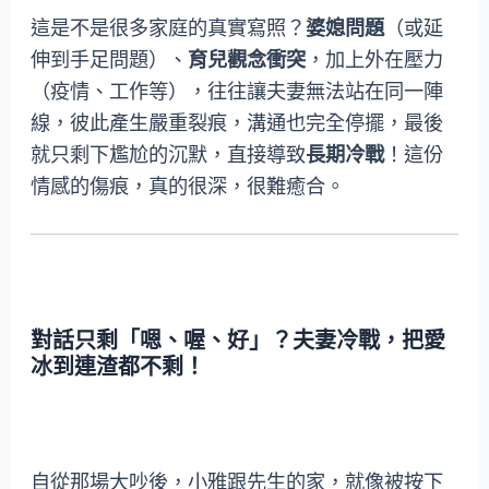
這是不是很多家庭的真實寫照？
婆媳問題
（或延
伸到手足問題）、
育兒觀念衝突
，加上外在壓力
（疫情、工作等），往往讓夫妻無法站在同一陣
線，彼此產生嚴重裂痕，溝通也完全停擺，最後
就只剩下尷尬的沉默，直接導致
長期冷戰
！這份
情感的傷痕，真的很深，很難癒合。
對話只剩「嗯、喔、好」？夫妻冷戰，把愛
冰到連渣都不剩！
自從那場大吵後，小雅跟先生的家，就像被按下