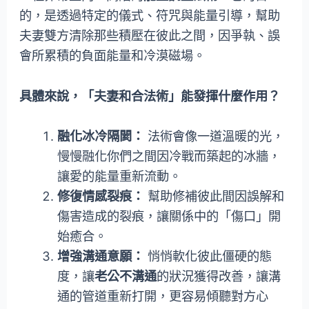
的，是透過特定的儀式、符咒與能量引導，幫助
夫妻雙方清除那些積壓在彼此之間，因爭執、誤
會所累積的負面能量和冷漠磁場。
具體來說，「夫妻和合法術」能發揮什麼作用？
融化冰冷隔閡：
法術會像一道溫暖的光，
慢慢融化你們之間因冷戰而築起的冰牆，
讓愛的能量重新流動。
修復情感裂痕：
幫助修補彼此間因誤解和
傷害造成的裂痕，讓關係中的「傷口」開
始癒合。
增強溝通意願：
悄悄軟化彼此僵硬的態
度，讓
老公不溝通
的狀況獲得改善，讓溝
通的管道重新打開，更容易傾聽對方心