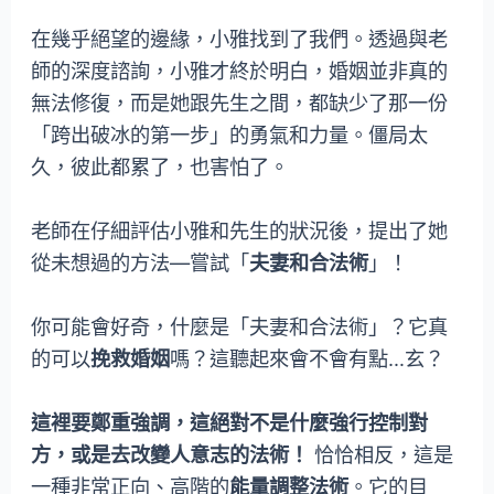
在幾乎絕望的邊緣，小雅找到了我們。透過與老
師的深度諮詢，小雅才終於明白，婚姻並非真的
無法修復，而是她跟先生之間，都缺少了那一份
「跨出破冰的第一步」的勇氣和力量。僵局太
久，彼此都累了，也害怕了。
老師在仔細評估小雅和先生的狀況後，提出了她
從未想過的方法—嘗試「
夫妻和合法術
」！
你可能會好奇，什麼是「夫妻和合法術」？它真
的可以
挽救婚姻
嗎？這聽起來會不會有點…玄？
這裡要鄭重強調，這絕對不是什麼強行控制對
方，或是去改變人意志的法術！
恰恰相反，這是
一種非常正向、高階的
能量調整法術
。它的目