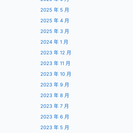
2025 年 5 月
2025 年 4 月
2025 年 3 月
2024 年 1 月
2023 年 12 月
2023 年 11 月
2023 年 10 月
2023 年 9 月
2023 年 8 月
2023 年 7 月
2023 年 6 月
2023 年 5 月