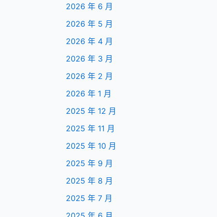
2026 年 6 月
2026 年 5 月
2026 年 4 月
2026 年 3 月
2026 年 2 月
2026 年 1 月
2025 年 12 月
2025 年 11 月
2025 年 10 月
2025 年 9 月
2025 年 8 月
2025 年 7 月
2025 年 6 月