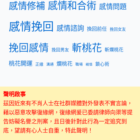
感情和合術
感情修補
感情問題
感情挽回
感情諮詢
挽回前任
挽回女友
挽回感情
斬桃花
斬爛桃花
挽回男友
桃花開運
爛桃花
鎖心術
正緣
溝通
職場
親情
聲明啟事
茲因近來有不肖人士在社群媒體對外發表不實言論，
藉以惡意攻擊復緣網，復緣網爰已委請律師向渠等提
告妨礙名譽之刑案，且日後針對此行為一定追究到
底，望請有心人士自重，特此聲明！