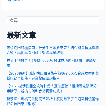
最新文章
感情挽回終極指南：被分手不等於結束！結合能量轉換與和
合術，讓他再次回頭｜復緣專業諮詢
被分手別放棄！5步驟+和合術教你成功挽回感情｜復緣諮
詢
【2026最新】感情挽回和合術有效嗎？5大復合成功案例與
斷聯祕辛揭秘，專業復緣諮詢指南
【2026感情挽回全攻略】貴人運怎麼補？復緣專家破解分
手斷聯、斬桃花與和合術真實功效！
斬孽緣、斷桃花法術完整解析｜感情斷不了？道教科儀幫你
把命拉回來【復緣】