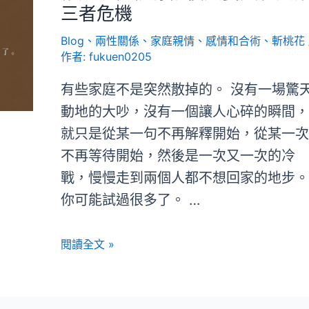
三者危機
Blog
、
兩性關係
、
家庭親情
、
感情和合術
、
斬桃花
作者:
fukuen0205
有些家庭不是突然散掉的。 沒有一場驚
動地的大吵，沒有一個讓人心碎的瞬間，
就只是從某一句不再解釋開始，從某一次
不再等待開始，然後是一次又一次的冷
戰，慢慢走到兩個人都不想回家的地步。
你可能試過很多了。 …
閱讀全文 »