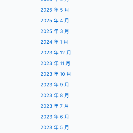
2025 年 5 月
2025 年 4 月
2025 年 3 月
2024 年 1 月
2023 年 12 月
2023 年 11 月
2023 年 10 月
2023 年 9 月
2023 年 8 月
2023 年 7 月
2023 年 6 月
2023 年 5 月