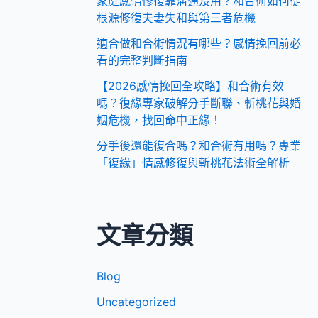
家庭感情修復靠溝通沒用？和合術如何從
根源修復夫妻失和與第三者危機
適合做和合術情況有哪些？感情挽回前必
看的完整判斷指南
【2026感情挽回全攻略】和合術有效
嗎？復緣專家破解分手斷聯、斬桃花與婚
姻危機，找回命中正緣！
分手後還能復合嗎？和合術有用嗎？專業
「復緣」情感修復與斬桃花法術全解析
文章分類
Blog
Uncategorized