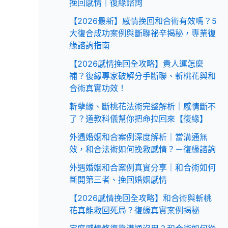
挽回感情｜復緣諮詢
【2026最新】感情挽回和合術有效嗎？5
大復合成功案例與斷聯祕辛揭秘，專業復
緣諮詢指南
【2026感情挽回全攻略】貴人運怎麼
補？復緣專家破解分手斷聯、斬桃花與和
合術真實功效！
斬孽緣、斷桃花法術完整解析｜感情斷不
了？道教科儀幫你把命拉回來【復緣】
外遇婚姻和合案例深度解析｜當溝通無
效，和合法術如何挽救感情？－復緣諮詢
外遇婚姻和合案例真實分享｜和合術如何
斷開第三者、挽回婚姻感情
【2026感情挽回全攻略】和合術與斬桃
花真能救回死局？復緣真實案例揭秘