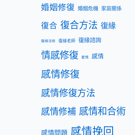
婚姻修復
婚姻危機
家庭關係
復合方法
復合
復緣
復緣諮詢
復緣老師
復緣法術
情感修復
感情
愛情
感情修復
感情修復方法
感情和合術
感情修補
感情挽回
感情問題