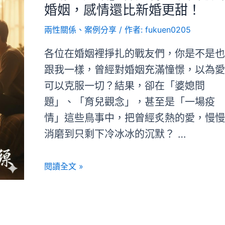
婚姻，感情還比新婚更甜！
兩性關係
、
案例分享
/ 作者:
fukuen0205
各位在婚姻裡掙扎的戰友們，你是不是也
跟我一樣，曾經對婚姻充滿憧憬，以為愛
可以克服一切？結果，卻在「婆媳問
題」、「育兒觀念」，甚至是「一場疫
情」這些鳥事中，把曾經炙熱的愛，慢慢
消磨到只剩下冷冰冰的沉默？ …
閱讀全文 »