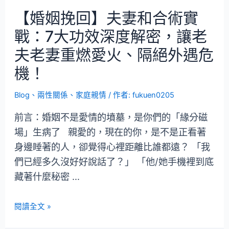
【婚姻挽回】夫妻和合術實
戰：7大功效深度解密，讓老
夫老妻重燃愛火、隔絕外遇危
機！
Blog
、
兩性關係
、
家庭親情
/ 作者:
fukuen0205
前言：婚姻不是愛情的墳墓，是你們的「緣分磁
場」生病了 親愛的，現在的你，是不是正看著
身邊睡著的人，卻覺得心裡距離比誰都遠？ 「我
們已經多久沒好好說話了？」 「他/她手機裡到底
藏著什麼秘密 …
閱讀全文 »