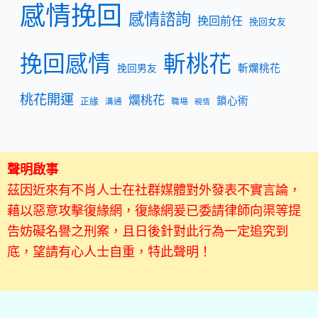
感情挽回
感情諮詢
挽回前任
挽回女友
挽回感情
斬桃花
斬爛桃花
挽回男友
桃花開運
爛桃花
鎖心術
正緣
溝通
職場
親情
聲明啟事
茲因近來有不肖人士在社群媒體對外發表不實言論，
藉以惡意攻擊復緣網，復緣網爰已委請律師向渠等提
告妨礙名譽之刑案，且日後針對此行為一定追究到
底，望請有心人士自重，特此聲明！