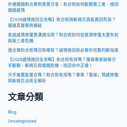
外遇婚姻和合案例真實分享｜和合術如何斷開第三者、挽回
婚姻感情
【2026感情挽回全攻略】和合術與斬桃花真能救回死局？
復緣真實案例揭秘
家庭感情修復靠溝通沒用？和合術如何從根源修復夫妻失和
與第三者危機
適合做和合術情況有哪些？感情挽回前必看的完整判斷指南
【2026感情挽回全攻略】和合術有效嗎？復緣專家破解分
手斷聯、斬桃花與婚姻危機，找回命中正緣！
分手後還能復合嗎？和合術有用嗎？專業「復緣」情感修復
與斬桃花法術全解析
文章分類
Blog
Uncategorized