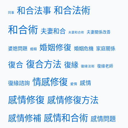
和合法術
和合法事
同事
和合術
夫妻和合
夫妻關係改善
夫妻和合術
婚姻修復
婚姻危機
婆媳問題
家庭關係
婚姻
復合方法
復合
復緣
復緣老師
復緣法術
情感修復
復緣諮詢
感情
愛情
感情修復
感情修復方法
感情和合術
感情修補
感情問題