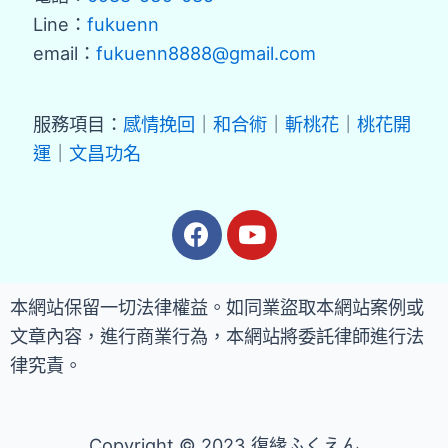
Line：
fukuenn
email：
fukuenn8888@gmail.com
服務項目：
感情挽回
｜
和合術
｜
斬桃花
｜
桃花開
運
｜
文昌功名
本網站保留一切法律權益。如同業盜取本網站案例或
文章內容，進行商業行為，本網站將委託律師進行法
律究責。
Copyright © 2023 復緣ふくえん