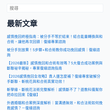
最新文章
感情挽回終極指南：被分手不等於結束！結合能量轉換與和
合術，讓他再次回頭｜復緣專業諮詢
被分手別放棄！5步驟+和合術教你成功挽回感情｜復緣諮
詢
【2026最新】感情挽回和合術有效嗎？5大復合成功案例與
斷聯祕辛揭秘，專業復緣諮詢指南
【2026感情挽回全攻略】貴人運怎麼補？復緣專家破解分
手斷聯、斬桃花與和合術真實功效！
斬孽緣、斷桃花法術完整解析｜感情斷不了？道教科儀幫你
把命拉回來【復緣】
外遇婚姻和合案例深度解析｜當溝通無效，和合法術如何挽
救感情？－復緣諮詢