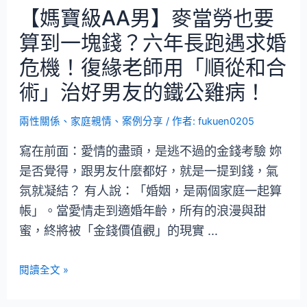
【媽寶級AA男】麥當勞也要
算到一塊錢？六年長跑遇求婚
危機！復緣老師用「順從和合
術」治好男友的鐵公雞病！
兩性關係
、
家庭親情
、
案例分享
/ 作者:
fukuen0205
寫在前面：愛情的盡頭，是逃不過的金錢考驗 妳
是否覺得，跟男友什麼都好，就是一提到錢，氣
氛就凝結？ 有人說：「婚姻，是兩個家庭一起算
帳」。當愛情走到適婚年齡，所有的浪漫與甜
蜜，終將被「金錢價值觀」的現實 …
閱讀全文 »