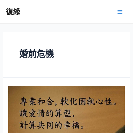
復緣
婚前危機