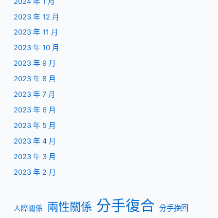
2024 年 1 月
2023 年 12 月
2023 年 11 月
2023 年 10 月
2023 年 9 月
2023 年 8 月
2023 年 7 月
2023 年 6 月
2023 年 5 月
2023 年 4 月
2023 年 3 月
2023 年 2 月
分手復合
兩性關係
分手挽回
人際關係