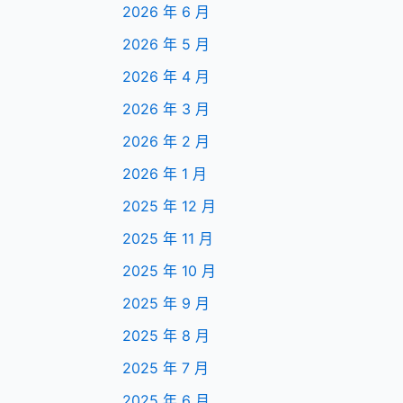
2026 年 6 月
2026 年 5 月
2026 年 4 月
2026 年 3 月
2026 年 2 月
2026 年 1 月
2025 年 12 月
2025 年 11 月
2025 年 10 月
2025 年 9 月
2025 年 8 月
2025 年 7 月
2025 年 6 月