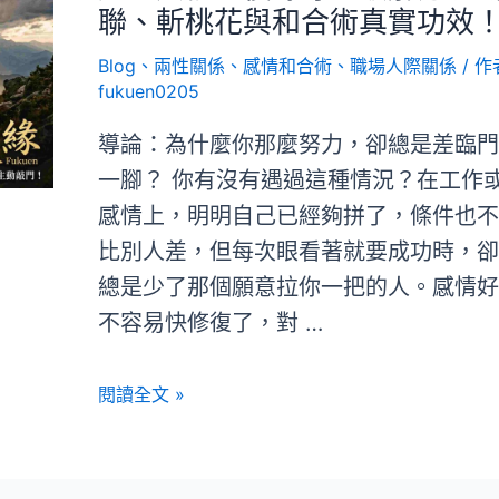
聯、斬桃花與和合術真實功效
Blog
、
兩性關係
、
感情和合術
、
職場人際關係
/ 作
fukuen0205
導論：為什麼你那麼努力，卻總是差臨門
一腳？ 你有沒有遇過這種情況？在工作
感情上，明明自己已經夠拼了，條件也不
比別人差，但每次眼看著就要成功時，卻
總是少了那個願意拉你一把的人。感情好
不容易快修復了，對 …
閱讀全文 »