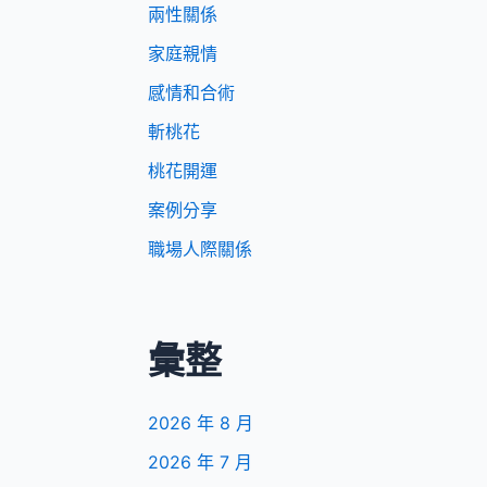
兩性關係
家庭親情
感情和合術
斬桃花
桃花開運
案例分享
職場人際關係
彙整
2026 年 8 月
2026 年 7 月