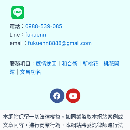
電話：
0988-539-085
Line：
fukuenn
email：
fukuenn8888@gmail.com
服務項目：
感情挽回
｜
和合術
｜
斬桃花
｜
桃花開
運
｜
文昌功名
本網站保留一切法律權益。如同業盜取本網站案例或
文章內容，進行商業行為，本網站將委託律師進行法