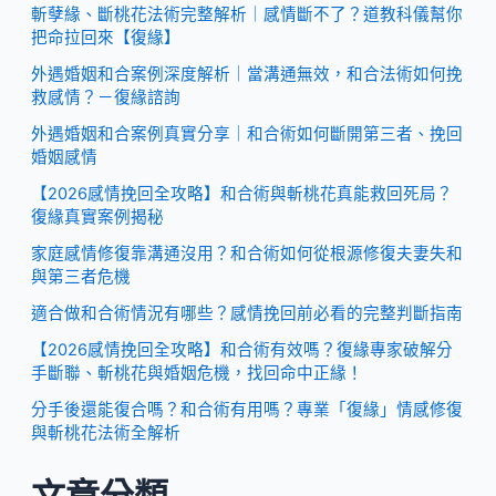
斬孽緣、斷桃花法術完整解析｜感情斷不了？道教科儀幫你
把命拉回來【復緣】
外遇婚姻和合案例深度解析｜當溝通無效，和合法術如何挽
救感情？－復緣諮詢
外遇婚姻和合案例真實分享｜和合術如何斷開第三者、挽回
婚姻感情
【2026感情挽回全攻略】和合術與斬桃花真能救回死局？
復緣真實案例揭秘
家庭感情修復靠溝通沒用？和合術如何從根源修復夫妻失和
與第三者危機
適合做和合術情況有哪些？感情挽回前必看的完整判斷指南
【2026感情挽回全攻略】和合術有效嗎？復緣專家破解分
手斷聯、斬桃花與婚姻危機，找回命中正緣！
分手後還能復合嗎？和合術有用嗎？專業「復緣」情感修復
與斬桃花法術全解析
文章分類