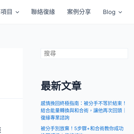
務項目
聯絡復緣
案例分享
Blog
最新文章
感情挽回終極指南：被分手不等於結束！
結合能量轉換與和合術，讓他再次回頭｜
復緣專業諮詢
被分手別放棄！5步驟+和合術教你成功
掉