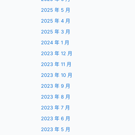
2025 年 5 月
2025 年 4 月
2025 年 3 月
2024 年 1 月
2023 年 12 月
2023 年 11 月
2023 年 10 月
2023 年 9 月
2023 年 8 月
2023 年 7 月
2023 年 6 月
2023 年 5 月