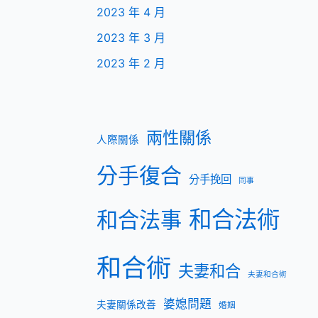
2023 年 4 月
2023 年 3 月
2023 年 2 月
兩性關係
人際關係
分手復合
分手挽回
同事
和合法術
和合法事
和合術
夫妻和合
夫妻和合術
婆媳問題
夫妻關係改善
婚姻