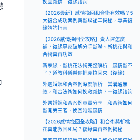
挽回感情｜復緣諮詢
戀
【2026最新】感情挽回和合術有效嗎？5
大復合成功案例與斷聯祕辛揭秘，專業復
緣諮詢指南
【2026感情挽回全攻略】貴人運怎麼
補？復緣專家破解分手斷聯、斬桃花與和
合術真實功效！
斬孽緣、斷桃花法術完整解析｜感情斷不
了？道教科儀幫你把命拉回來【復緣】
卻
外遇婚姻和合案例深度解析｜當溝通無
效，和合法術如何挽救感情？－復緣諮詢
外遇婚姻和合案例真實分享｜和合術如何
斷開第三者、挽回婚姻感情
【2026感情挽回全攻略】和合術與斬桃
花真能救回死局？復緣真實案例揭秘