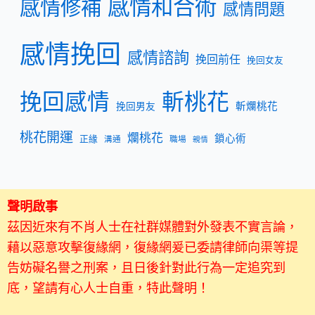
感情和合術
感情修補
感情問題
感情挽回
感情諮詢
挽回前任
挽回女友
挽回感情
斬桃花
斬爛桃花
挽回男友
桃花開運
爛桃花
鎖心術
正緣
溝通
職場
親情
聲明啟事
茲因近來有不肖人士在社群媒體對外發表不實言論，
藉以惡意攻擊復緣網，復緣網爰已委請律師向渠等提
告妨礙名譽之刑案，且日後針對此行為一定追究到
底，望請有心人士自重，特此聲明！