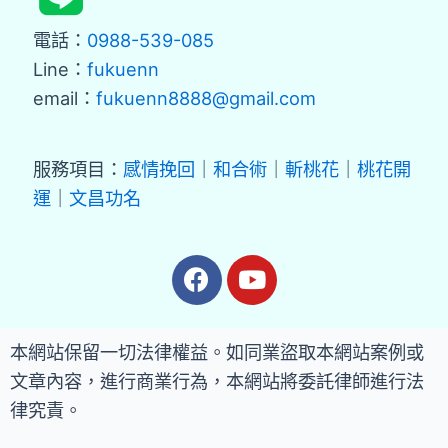
電話：
0988-539-085
Line：
fukuenn
email：
fukuenn8888@gmail.com
服務項目：
感情挽回
｜
和合術
｜
斬桃花
｜
桃花開
運
｜
文昌功名
本網站保留一切法律權益。如同業盜取本網站案例或
文章內容，進行商業行為，本網站將委託律師進行法
律究責。