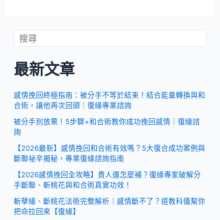
最新文章
感情挽回終極指南：被分手不等於結束！結合能量轉換與和
合術，讓他再次回頭｜復緣專業諮詢
被分手別放棄！5步驟+和合術教你成功挽回感情｜復緣諮
詢
【2026最新】感情挽回和合術有效嗎？5大復合成功案例與
斷聯祕辛揭秘，專業復緣諮詢指南
【2026感情挽回全攻略】貴人運怎麼補？復緣專家破解分
手斷聯、斬桃花與和合術真實功效！
斬孽緣、斷桃花法術完整解析｜感情斷不了？道教科儀幫你
把命拉回來【復緣】