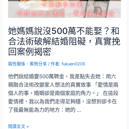
她媽媽說沒500萬不能娶？和
合法術破解結婚阻礙，真實挽
回案例揭密
兩性關係
、
案例分享
/ 作者:
fukuen0205
他們說結婚要500萬聘金，我差點失去她：用六
親融合法術改變家人想法的真實故事 「愛情是兩
個人的事，婚姻卻是兩個家庭的角力。」 在這段
愛情裡，我以為我們走得足夠穩，沒想到卻卡在
了我最無能為力的地方：她的 …
閱讀全文 »