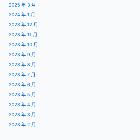
2025 年 3 月
2024 年 1 月
2023 年 12 月
2023 年 11 月
2023 年 10 月
2023 年 9 月
2023 年 8 月
2023 年 7 月
2023 年 6 月
2023 年 5 月
2023 年 4 月
2023 年 3 月
2023 年 2 月