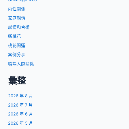
兩性關係
家庭親情
感情和合術
斬桃花
桃花開運
案例分享
職場人際關係
彙整
2026 年 8 月
2026 年 7 月
2026 年 6 月
2026 年 5 月