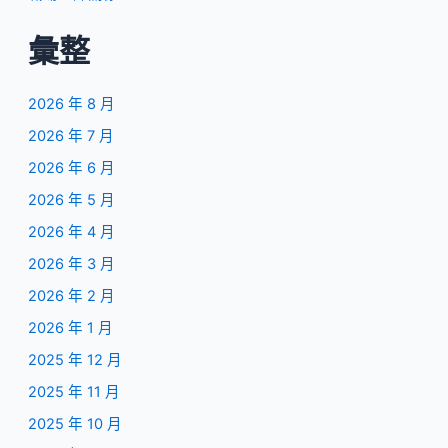
彙整
2026 年 8 月
2026 年 7 月
2026 年 6 月
2026 年 5 月
2026 年 4 月
2026 年 3 月
2026 年 2 月
2026 年 1 月
2025 年 12 月
2025 年 11 月
2025 年 10 月