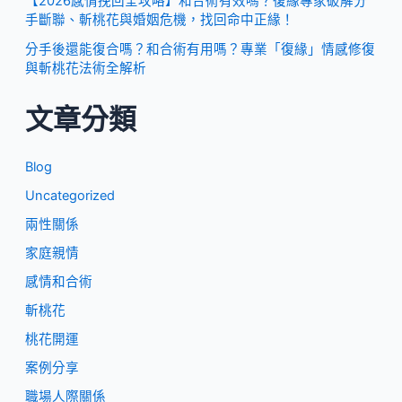
【2026感情挽回全攻略】和合術有效嗎？復緣專家破解分
手斷聯、斬桃花與婚姻危機，找回命中正緣！
分手後還能復合嗎？和合術有用嗎？專業「復緣」情感修復
與斬桃花法術全解析
文章分類
Blog
Uncategorized
兩性關係
家庭親情
感情和合術
斬桃花
桃花開運
案例分享
職場人際關係