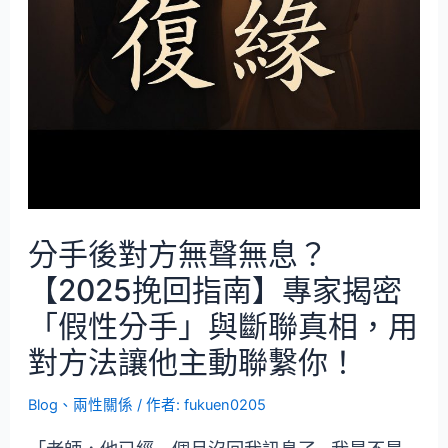
分手後對方無聲無息？
【2025挽回指南】專家揭密
「假性分手」與斷聯真相，用
對方法讓他主動聯繫你！
Blog
、
兩性關係
/ 作者:
fukuen0205