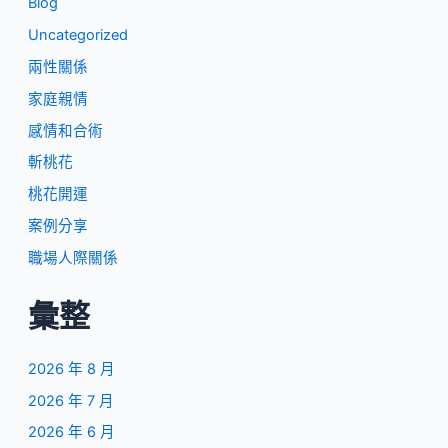
Blog
Uncategorized
兩性關係
家庭親情
感情和合術
斬桃花
桃花開運
案例分享
職場人際關係
彙整
2026 年 8 月
2026 年 7 月
2026 年 6 月