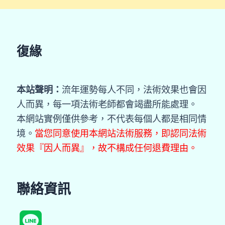
復緣
本站聲明：
流年運勢每人不同，法術效果也會因
人而異，每一項法術老師都會竭盡所能處理。
本網站實例僅供參考，不代表每個人都是相同情
境。
當您同意使用本網站法術服務，即認同法術
效果『因人而異』，故不構成任何退費理由。
聯絡資訊