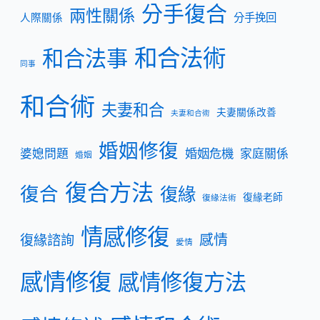
分手復合
兩性關係
分手挽回
人際關係
和合法術
和合法事
同事
和合術
夫妻和合
夫妻關係改善
夫妻和合術
婚姻修復
婚姻危機
婆媳問題
家庭關係
婚姻
復合方法
復合
復緣
復緣老師
復緣法術
情感修復
復緣諮詢
感情
愛情
感情修復
感情修復方法