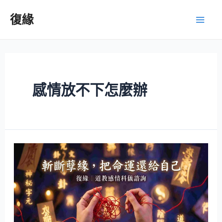
復緣
感情放不下怎麼辦