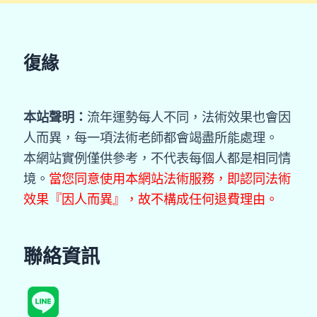
復緣
本站聲明：
流年運勢每人不同，法術效果也會因
人而異，每一項法術老師都會竭盡所能處理。
本網站實例僅供參考，不代表每個人都是相同情
境。
當您同意使用本網站法術服務，即認同法術
效果『因人而異』，故不構成任何退費理由。
聯絡資訊