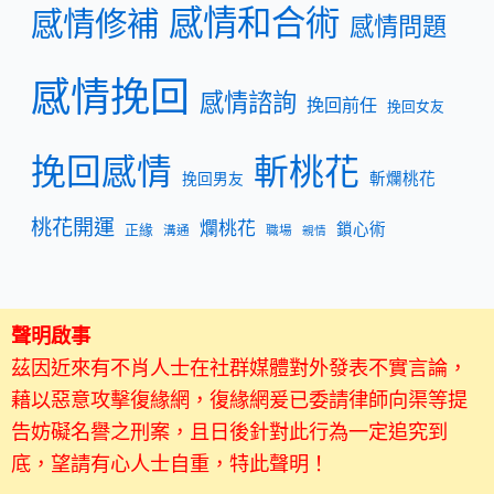
感情和合術
感情修補
感情問題
感情挽回
感情諮詢
挽回前任
挽回女友
挽回感情
斬桃花
斬爛桃花
挽回男友
桃花開運
爛桃花
鎖心術
正緣
溝通
職場
親情
聲明啟事
茲因近來有不肖人士在社群媒體對外發表不實言論，
藉以惡意攻擊復緣網，復緣網爰已委請律師向渠等提
告妨礙名譽之刑案，且日後針對此行為一定追究到
底，望請有心人士自重，特此聲明！