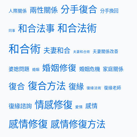
分手復合
兩性關係
分手挽回
人際關係
和合法術
和合法事
同事
和合術
夫妻和合
夫妻關係改善
夫妻和合術
婚姻修復
婚姻危機
婆媳問題
家庭關係
婚姻
復合方法
復合
復緣
復緣老師
復緣法術
情感修復
復緣諮詢
感情
愛情
感情修復
感情修復方法