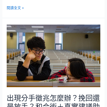
閱讀全文 »
出現分手徵兆怎麼辦？挽回還
是放手？和合術＋真實建議助