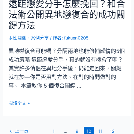
遠距戀愛分手怎麼挽回？和合
法術公開異地戀復合的成功關
鍵方法
兩性關係
、
案例分享
/ 作者:
fukuen0205
異地戀復合可能嗎？分隔兩地也能修補感情的5個
成功策略 遠距戀愛分手，真的就沒有機會了嗎？
其實許多情侶在異地分手後，仍能走回來，關鍵
就在於—你是否用對方法、在對的時間做對的
事。 本篇教你 5 個復合關鍵 …
閱讀全文 »
←
上一頁
1
...
9
10
11
12