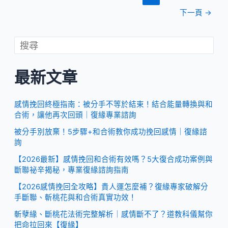
下一頁
→
最新文章
感情挽回終極指南：被分手不等於結束！結合能量轉換與和
合術，讓他再次回頭｜復緣專業諮詢
被分手別放棄！5步驟+和合術教你成功挽回感情｜復緣諮
詢
【2026最新】感情挽回和合術有效嗎？5大復合成功案例與
斷聯祕辛揭秘，專業復緣諮詢指南
【2026感情挽回全攻略】貴人運怎麼補？復緣專家破解分
手斷聯、斬桃花與和合術真實功效！
斬孽緣、斷桃花法術完整解析｜感情斷不了？道教科儀幫你
把命拉回來【復緣】