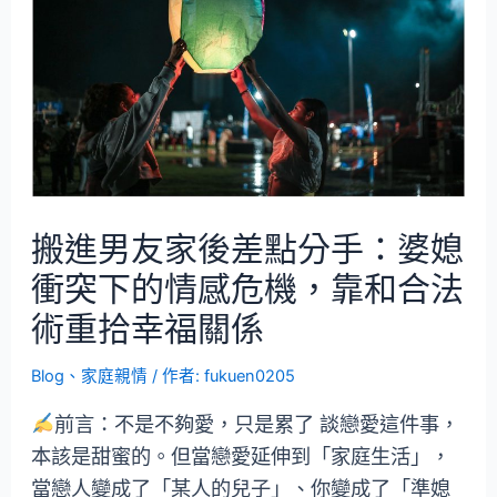
搬進男友家後差點分手：婆媳
衝突下的情感危機，靠和合法
術重拾幸福關係
Blog
、
家庭親情
/ 作者:
fukuen0205
前言：不是不夠愛，只是累了 談戀愛這件事，
本該是甜蜜的。但當戀愛延伸到「家庭生活」，
當戀人變成了「某人的兒子」、你變成了「準媳