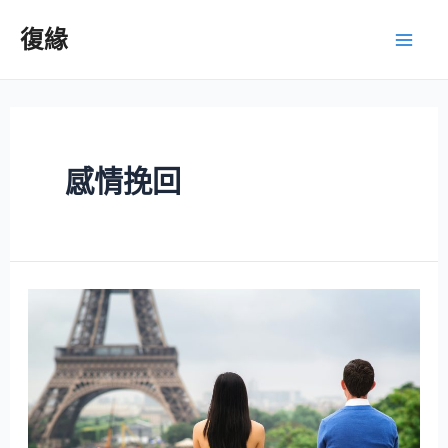
復緣
感情挽回