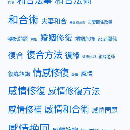
和合法術
和合法事
同事
和合術
夫妻和合
夫妻關係改善
夫妻和合術
婚姻修復
婚姻危機
婆媳問題
家庭關係
婚姻
復合方法
復合
復緣
復緣老師
復緣法術
情感修復
復緣諮詢
感情
愛情
感情修復
感情修復方法
感情和合術
感情修補
感情問題
感情挽回