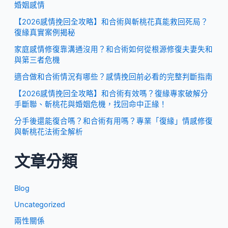
婚姻感情
【2026感情挽回全攻略】和合術與斬桃花真能救回死局？
復緣真實案例揭秘
家庭感情修復靠溝通沒用？和合術如何從根源修復夫妻失和
與第三者危機
適合做和合術情況有哪些？感情挽回前必看的完整判斷指南
【2026感情挽回全攻略】和合術有效嗎？復緣專家破解分
手斷聯、斬桃花與婚姻危機，找回命中正緣！
分手後還能復合嗎？和合術有用嗎？專業「復緣」情感修復
與斬桃花法術全解析
文章分類
Blog
Uncategorized
兩性關係