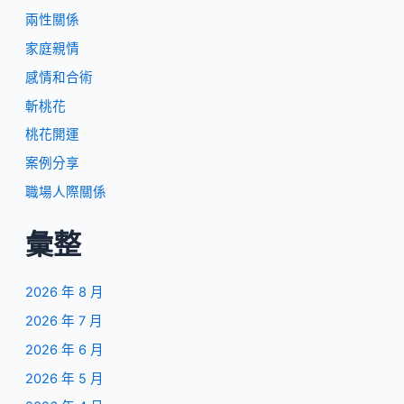
兩性關係
家庭親情
感情和合術
斬桃花
桃花開運
案例分享
職場人際關係
彙整
2026 年 8 月
2026 年 7 月
2026 年 6 月
2026 年 5 月