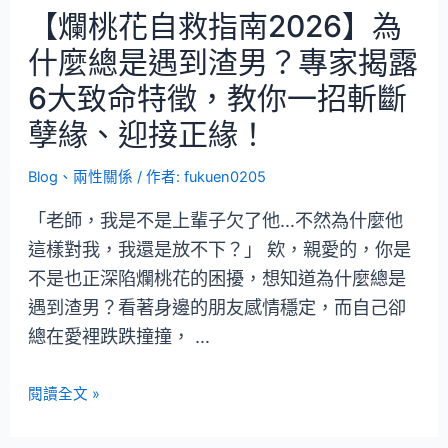
【爛桃花自救指南2026】為
什麼總是遇到渣男？專家揭露
6大致命特徵，教你一招斬斷
孽緣、迎接正緣！
Blog
、
兩性關係
/ 作者:
fukuen0205
「老師，我是不是上輩子欠了他…不然為什麼他
這樣對我，我還是放不下？」 欸，親愛的，你是
不是也正深陷爛桃花的困擾，想知道為什麼總是
遇到渣男？看著身邊的朋友感情穩定，而自己卻
總在愛裡跌跌撞撞， …
閱讀全文 »