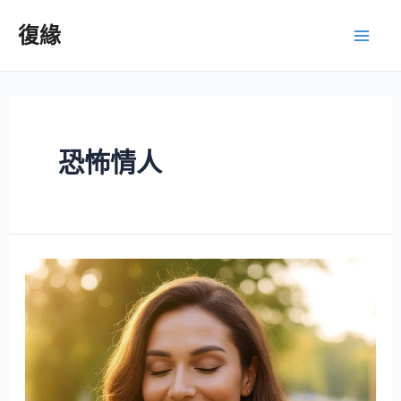
復緣
恐怖情人