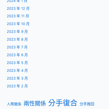
2024 年 1 月
2023 年 12 月
2023 年 11 月
2023 年 10 月
2023 年 9 月
2023 年 8 月
2023 年 7 月
2023 年 6 月
2023 年 5 月
2023 年 4 月
2023 年 3 月
2023 年 2 月
分手復合
兩性關係
分手挽回
人際關係