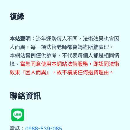
復緣
本站聲明：
流年運勢每人不同，法術效果也會因
人而異，每一項法術老師都會竭盡所能處理。
本網站實例僅供參考，不代表每個人都是相同情
境。
當您同意使用本網站法術服務，即認同法術
效果『因人而異』，故不構成任何退費理由。
聯絡資訊
電話：
0988-539-085