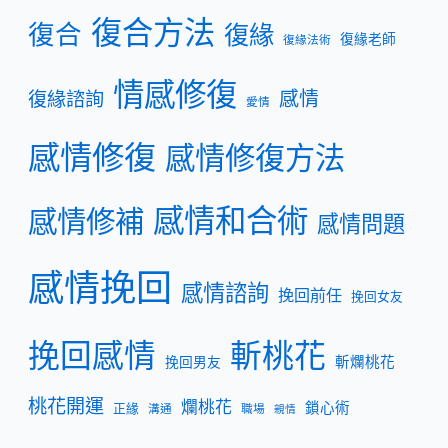
復合方法
復合
復緣
復緣老師
復緣法術
情感修復
復緣諮詢
感情
愛情
感情修復
感情修復方法
感情和合術
感情修補
感情問題
感情挽回
感情諮詢
挽回前任
挽回女友
挽回感情
斬桃花
斬爛桃花
挽回男友
桃花開運
爛桃花
鎖心術
正緣
溝通
職場
親情