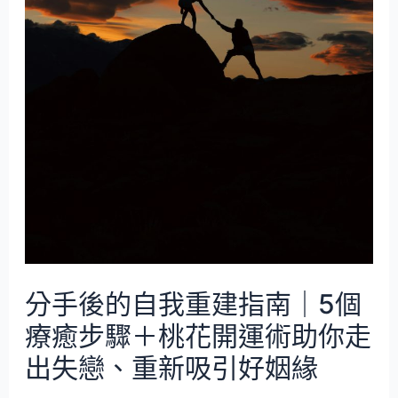
分手後的自我重建指南｜5個
療癒步驟＋桃花開運術助你走
出失戀、重新吸引好姻緣