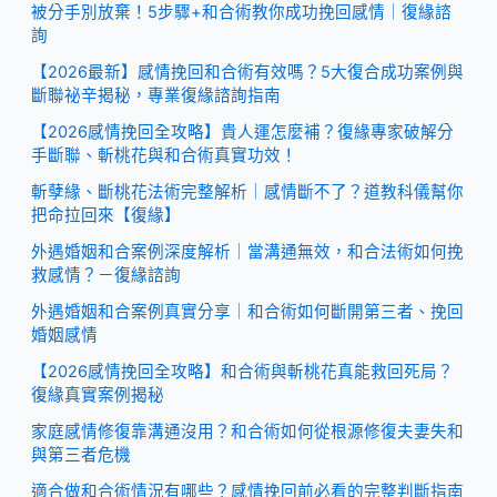
被分手別放棄！5步驟+和合術教你成功挽回感情｜復緣諮
詢
【2026最新】感情挽回和合術有效嗎？5大復合成功案例與
斷聯祕辛揭秘，專業復緣諮詢指南
【2026感情挽回全攻略】貴人運怎麼補？復緣專家破解分
手斷聯、斬桃花與和合術真實功效！
斬孽緣、斷桃花法術完整解析｜感情斷不了？道教科儀幫你
把命拉回來【復緣】
外遇婚姻和合案例深度解析｜當溝通無效，和合法術如何挽
救感情？－復緣諮詢
外遇婚姻和合案例真實分享｜和合術如何斷開第三者、挽回
婚姻感情
【2026感情挽回全攻略】和合術與斬桃花真能救回死局？
復緣真實案例揭秘
家庭感情修復靠溝通沒用？和合術如何從根源修復夫妻失和
與第三者危機
適合做和合術情況有哪些？感情挽回前必看的完整判斷指南