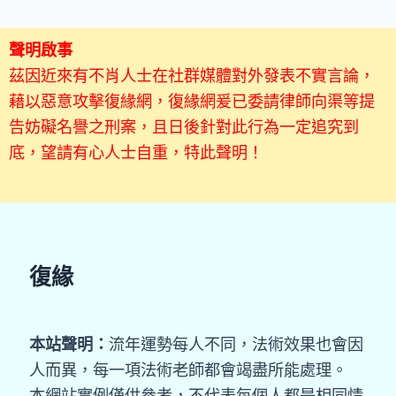
聲明啟事
茲因近來有不肖人士在社群媒體對外發表不實言論，
藉以惡意攻擊復緣網，復緣網爰已委請律師向渠等提
告妨礙名譽之刑案，且日後針對此行為一定追究到
底，望請有心人士自重，特此聲明！
復緣
本站聲明：
流年運勢每人不同，法術效果也會因
人而異，每一項法術老師都會竭盡所能處理。
本網站實例僅供參考，不代表每個人都是相同情