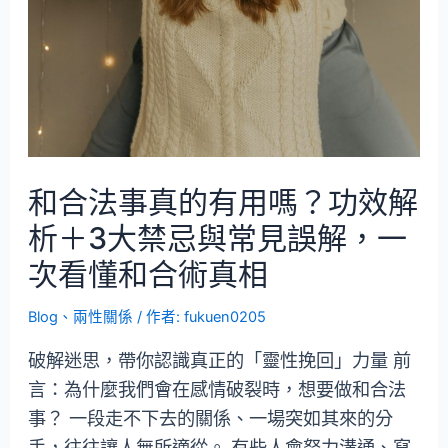
和合法事真的有用嗎？功效解
析＋3大禁忌與常見誤解，一
次看懂和合術真相
Blog
、
兩性關係
/ 作者:
fukuen0205
破解迷思，帶你認識真正的「靈性挽回」力量 前
言：為什麼我們會在感情破裂時，想要做和合法
事？ 一段走不下去的關係、一場突如其來的分
手，往往讓人無所適從。 有些人會努力溝通、寫