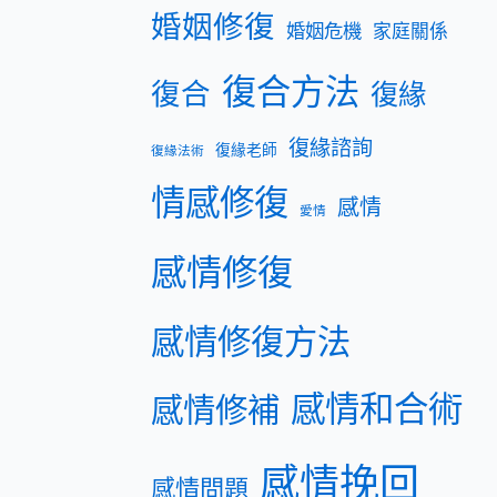
婚姻修復
婚姻危機
家庭關係
復合方法
復合
復緣
復緣諮詢
復緣老師
復緣法術
情感修復
感情
愛情
感情修復
感情修復方法
感情和合術
感情修補
感情挽回
感情問題