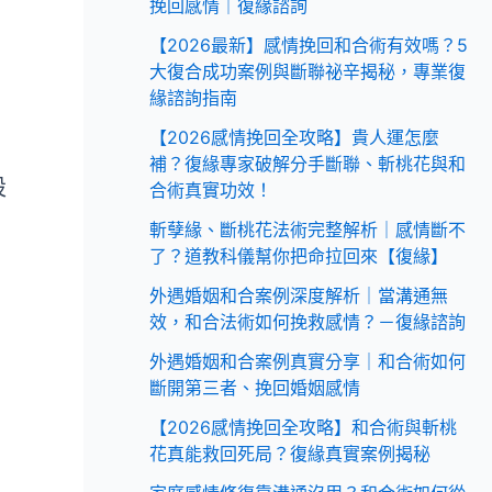
挽回感情｜復緣諮詢
【2026最新】感情挽回和合術有效嗎？5
大復合成功案例與斷聯祕辛揭秘，專業復
緣諮詢指南
【2026感情挽回全攻略】貴人運怎麼
補？復緣專家破解分手斷聯、斬桃花與和
設
合術真實功效！
斬孽緣、斷桃花法術完整解析｜感情斷不
了？道教科儀幫你把命拉回來【復緣】
外遇婚姻和合案例深度解析｜當溝通無
效，和合法術如何挽救感情？－復緣諮詢
外遇婚姻和合案例真實分享｜和合術如何
斷開第三者、挽回婚姻感情
【2026感情挽回全攻略】和合術與斬桃
花真能救回死局？復緣真實案例揭秘