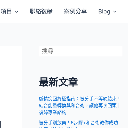
務項目
聯絡復緣
案例分享
Blog
最新文章
感情挽回終極指南：被分手不等於結束！
結合能量轉換與和合術，讓他再次回頭｜
復緣專業諮詢
被分手別放棄！5步驟+和合術教你成功
例