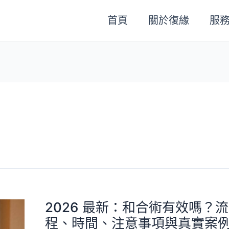
首頁
關於復緣
服
2026 最新：和合術有效嗎？流
程、時間、注意事項與真實案