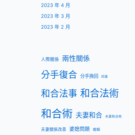
2023 年 4 月
2023 年 3 月
2023 年 2 月
兩性關係
人際關係
分手復合
分手挽回
同事
和合法術
和合法事
和合術
夫妻和合
夫妻和合術
婆媳問題
夫妻關係改善
婚姻