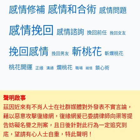
感情和合術
感情修補
感情問題
感情挽回
感情諮詢
挽回前任
挽回女友
挽回感情
斬桃花
斬爛桃花
挽回男友
桃花開運
爛桃花
鎖心術
正緣
溝通
職場
親情
聲明啟事
茲因近來有不肖人士在社群媒體對外發表不實言論，
藉以惡意攻擊復緣網，復緣網爰已委請律師向渠等提
告妨礙名譽之刑案，且日後針對此行為一定追究到
底，望請有心人士自重，特此聲明！