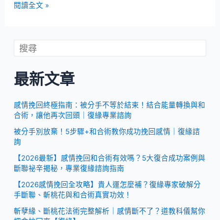
閱讀全文 »
最新文章
感情挽回終極指南：被分手不等於結束！結合能量轉換與和
合術，讓他再次回頭｜復緣專業諮詢
被分手別放棄！5步驟+和合術教你成功挽回感情｜復緣諮
詢
【2026最新】感情挽回和合術有效嗎？5大復合成功案例與
斷聯祕辛揭秘，專業復緣諮詢指南
【2026感情挽回全攻略】貴人運怎麼補？復緣專家破解分
手斷聯、斬桃花與和合術真實功效！
斬孽緣、斷桃花法術完整解析｜感情斷不了？道教科儀幫你