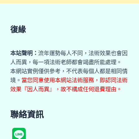
復緣
本站聲明：
流年運勢每人不同，法術效果也會因
人而異，每一項法術老師都會竭盡所能處理。
本網站實例僅供參考，不代表每個人都是相同情
境。
當您同意使用本網站法術服務，即認同法術
效果『因人而異』，故不構成任何退費理由。
聯絡資訊