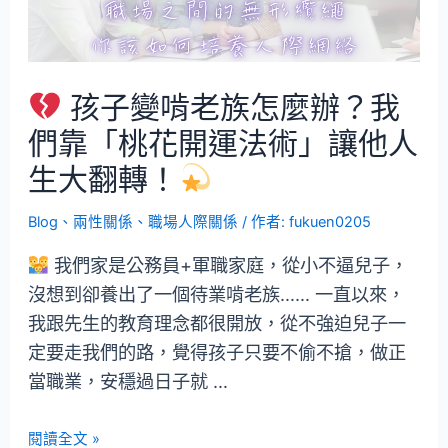
孩子變啃老族怎麼辦？我
們靠「桃花開運法術」讓他人
生大翻轉！
Blog
、
兩性關係
、
職場人際關係
/ 作者:
fukuen0205
我們家是公務員+軍職家庭，從小不逼兒子，
沒想到卻養出了一個待業啃老族…… 一直以來，
我跟先生的教育理念都很開放，從不強迫兒子一
定要走我們的路，覺得孩子只要不偷不搶，做正
當職業，安穩過日子就 …
閱讀全文 »