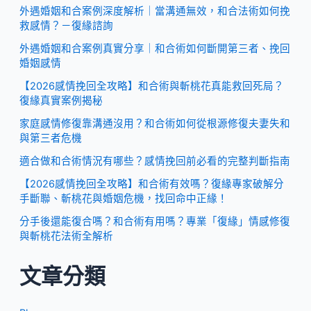
外遇婚姻和合案例深度解析｜當溝通無效，和合法術如何挽
救感情？－復緣諮詢
外遇婚姻和合案例真實分享｜和合術如何斷開第三者、挽回
婚姻感情
【2026感情挽回全攻略】和合術與斬桃花真能救回死局？
復緣真實案例揭秘
家庭感情修復靠溝通沒用？和合術如何從根源修復夫妻失和
與第三者危機
適合做和合術情況有哪些？感情挽回前必看的完整判斷指南
【2026感情挽回全攻略】和合術有效嗎？復緣專家破解分
手斷聯、斬桃花與婚姻危機，找回命中正緣！
分手後還能復合嗎？和合術有用嗎？專業「復緣」情感修復
與斬桃花法術全解析
文章分類