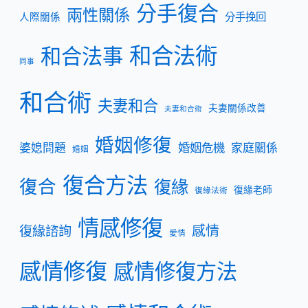
分手復合
兩性關係
分手挽回
人際關係
和合法術
和合法事
同事
和合術
夫妻和合
夫妻關係改善
夫妻和合術
婚姻修復
婚姻危機
婆媳問題
家庭關係
婚姻
復合方法
復合
復緣
復緣老師
復緣法術
情感修復
復緣諮詢
感情
愛情
感情修復
感情修復方法