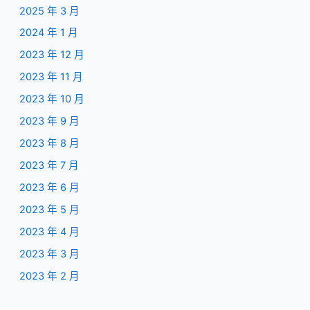
2025 年 3 月
2024 年 1 月
2023 年 12 月
2023 年 11 月
2023 年 10 月
2023 年 9 月
2023 年 8 月
2023 年 7 月
2023 年 6 月
2023 年 5 月
2023 年 4 月
2023 年 3 月
2023 年 2 月