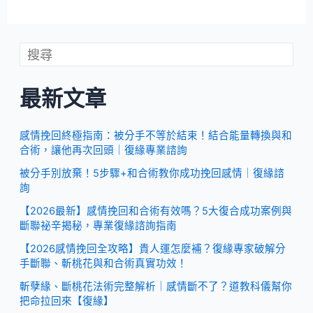
最新文章
感情挽回終極指南：被分手不等於結束！結合能量轉換與和
合術，讓他再次回頭｜復緣專業諮詢
被分手別放棄！5步驟+和合術教你成功挽回感情｜復緣諮
詢
【2026最新】感情挽回和合術有效嗎？5大復合成功案例與
斷聯祕辛揭秘，專業復緣諮詢指南
【2026感情挽回全攻略】貴人運怎麼補？復緣專家破解分
手斷聯、斬桃花與和合術真實功效！
斬孽緣、斷桃花法術完整解析｜感情斷不了？道教科儀幫你
把命拉回來【復緣】