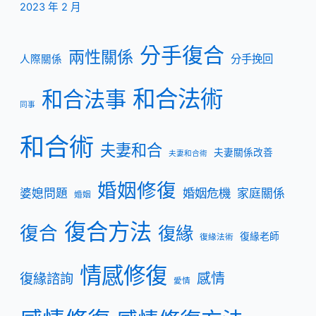
2023 年 2 月
分手復合
兩性關係
分手挽回
人際關係
和合法術
和合法事
同事
和合術
夫妻和合
夫妻關係改善
夫妻和合術
婚姻修復
婚姻危機
婆媳問題
家庭關係
婚姻
復合方法
復合
復緣
復緣老師
復緣法術
情感修復
復緣諮詢
感情
愛情