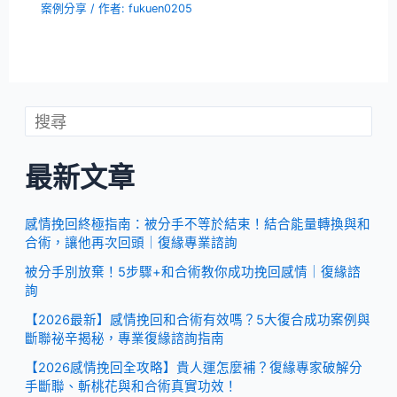
案例分享
/ 作者:
fukuen0205
最新文章
感情挽回終極指南：被分手不等於結束！結合能量轉換與和
合術，讓他再次回頭｜復緣專業諮詢
被分手別放棄！5步驟+和合術教你成功挽回感情｜復緣諮
詢
【2026最新】感情挽回和合術有效嗎？5大復合成功案例與
斷聯祕辛揭秘，專業復緣諮詢指南
【2026感情挽回全攻略】貴人運怎麼補？復緣專家破解分
手斷聯、斬桃花與和合術真實功效！