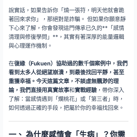
說實話，如果告訴你「燒一張符，明天他就會跪
著回來求你」，那絕對是詐騙。 但如果你願意靜
下心來了解，你會發現這門傳承已久的**「感情
清理與修復學問」**，其實有著深厚的能量邏輯
與心理運作機制。
在
復緣（Fukuen）協助過的數千個案例中，我們
看到太多人從絕望崩潰，到最後找回平靜，甚至
重獲幸福。今天這篇文章，不談虛無飄渺的理
論，我們直接用真實故事
和
實戰經驗
，帶你深入
了解：當感情遇到「爛桃花」或「第三者」時，
如何透過正確的手段，把屬於你的幸福找回來。
一、 為什麼感情會「生病」？你需