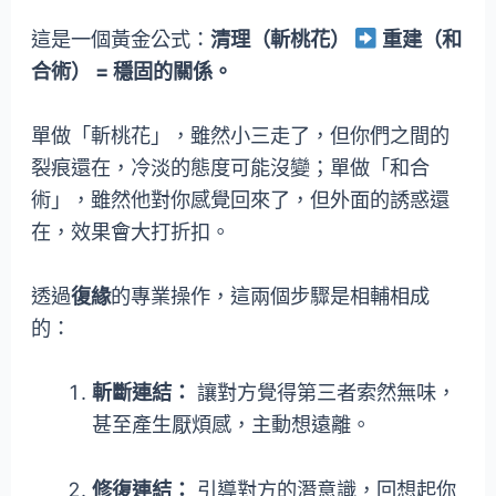
這是一個黃金公式：
清理（斬桃花）
重建（和
合術） = 穩固的關係。
單做「斬桃花」，雖然小三走了，但你們之間的
裂痕還在，冷淡的態度可能沒變；單做「和合
術」，雖然他對你感覺回來了，但外面的誘惑還
在，效果會大打折扣。
透過
復緣
的專業操作，這兩個步驟是相輔相成
的：
斬斷連結：
讓對方覺得第三者索然無味，
甚至產生厭煩感，主動想遠離。
修復連結：
引導對方的潛意識，回想起你