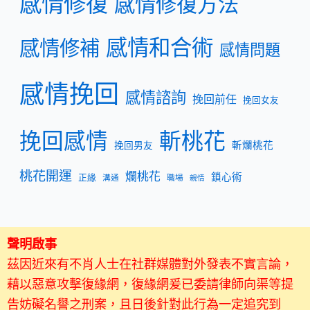
感情修復
感情修復方法
感情和合術
感情修補
感情問題
感情挽回
感情諮詢
挽回前任
挽回女友
挽回感情
斬桃花
斬爛桃花
挽回男友
桃花開運
爛桃花
鎖心術
正緣
溝通
職場
親情
聲明啟事
茲因近來有不肖人士在社群媒體對外發表不實言論，
藉以惡意攻擊復緣網，復緣網爰已委請律師向渠等提
告妨礙名譽之刑案，且日後針對此行為一定追究到