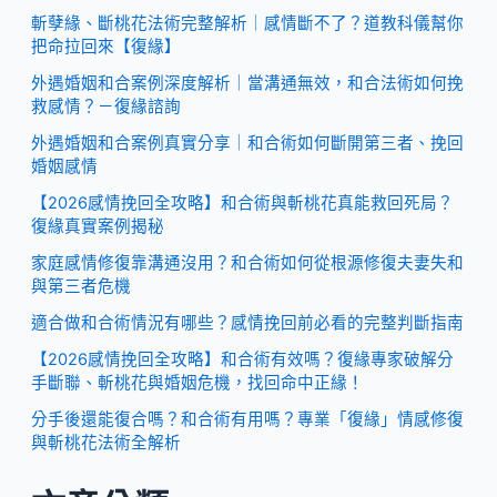
斬孽緣、斷桃花法術完整解析｜感情斷不了？道教科儀幫你
把命拉回來【復緣】
外遇婚姻和合案例深度解析｜當溝通無效，和合法術如何挽
救感情？－復緣諮詢
外遇婚姻和合案例真實分享｜和合術如何斷開第三者、挽回
婚姻感情
【2026感情挽回全攻略】和合術與斬桃花真能救回死局？
復緣真實案例揭秘
家庭感情修復靠溝通沒用？和合術如何從根源修復夫妻失和
與第三者危機
適合做和合術情況有哪些？感情挽回前必看的完整判斷指南
【2026感情挽回全攻略】和合術有效嗎？復緣專家破解分
手斷聯、斬桃花與婚姻危機，找回命中正緣！
分手後還能復合嗎？和合術有用嗎？專業「復緣」情感修復
與斬桃花法術全解析