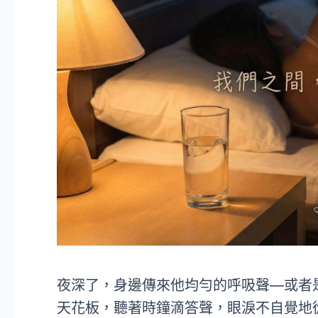
夜深了，身邊傳來他均勻的呼吸聲—或者
天花板，聽著時鐘滴答聲，眼淚不自覺地