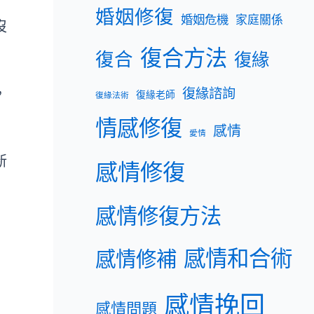
婚姻修復
婚姻危機
家庭關係
沒
復合方法
復合
復緣
復緣諮詢
，
復緣老師
復緣法術
」
情感修復
感情
愛情
新
感情修復
感情修復方法
感情和合術
感情修補
，
感情挽回
感情問題