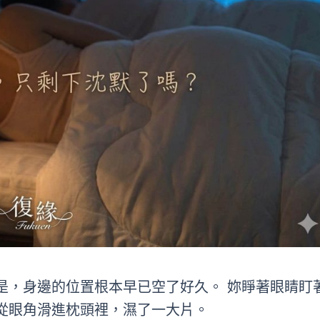
是，身邊的位置根本早已空了好久。 妳睜著眼睛盯
從眼角滑進枕頭裡，濕了一大片。