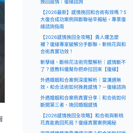
挽回感情｜復緣諮詢
【2026最新】感情挽回和合術有效嗎？5
大復合成功案例與斷聯祕辛揭秘，專業復
緣諮詢指南
【2026感情挽回全攻略】貴人運怎麼
補？復緣專家破解分手斷聯、斬桃花與和
合術真實功效！
斬孽緣、斷桃花法術完整解析｜感情斷不
了？道教科儀幫你把命拉回來【復緣】
外遇婚姻和合案例深度解析｜當溝通無
效，和合法術如何挽救感情？－復緣諮詢
外遇婚姻和合案例真實分享｜和合術如何
斷開第三者、挽回婚姻感情
【2026感情挽回全攻略】和合術與斬桃
著
花真能救回死局？復緣真實案例揭秘