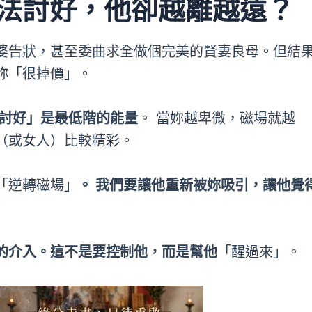
辦法討好，他卻越離越遠？
婆告狀，甚至委曲求全做個完美的賢妻良母。但結
妳「很掉價」。
討好」是最低階的能量
。 當妳越卑微，磁場就越
（或女人）比較精彩。
「逆轉磁場」
。 我們要讓他重新被妳吸引，讓他覺
的介入。這不是要控制他，而是幫他
「醒過來」。