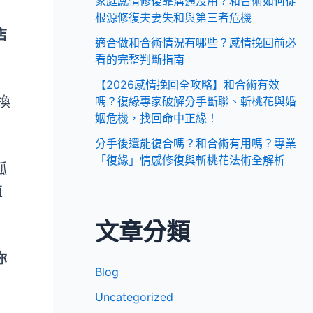
家庭感情修復靠溝通沒用？和合術如何從
根源修復夫妻失和與第三者危機
店
適合做和合術情況有哪些？感情挽回前必
看的完整判斷指南
【2026感情挽回全攻略】和合術有效
換
嗎？復緣專家破解分手斷聯、斬桃花與婚
姻危機，找回命中正緣！
分手後還能復合嗎？和合術有用嗎？專業
「復緣」情感修復與斬桃花法術全解析
孤
值
文章分類
你
Blog
Uncategorized