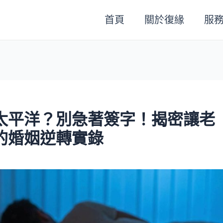
首頁
關於復緣
服
太平洋？別急著簽字！揭密讓老
的婚姻逆轉實錄