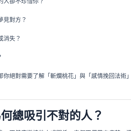
的人卻不珍惜你？
夢見對方？
或消失？
？
那你絕對需要了解「斬爛桃花」與「感情挽回法術
何總吸引不對的人？