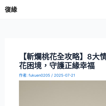
復緣
【斬爛桃花全攻略】8大
花困境，守護正緣幸福
作者:
fukuen0205
/
2025-07-21