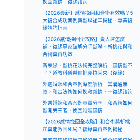
挽回感情｜復緣諮詢
【2026最新】感情挽回和合術有效嗎？5
大復合成功案例與斷聯祕辛揭秘，專業復
緣諮詢指南
【2026感情挽回全攻略】貴人運怎麼
補？復緣專家破解分手斷聯、斬桃花與和
合術真實功效！
斬孽緣、斷桃花法術完整解析｜感情斷不
了？道教科儀幫你把命拉回來【復緣】
外遇婚姻和合案例深度解析｜當溝通無
效，和合法術如何挽救感情？－復緣諮詢
外遇婚姻和合案例真實分享｜和合術如何
斷開第三者、挽回婚姻感情
【2026感情挽回全攻略】和合術與斬桃
花真能救回死局？復緣真實案例揭秘