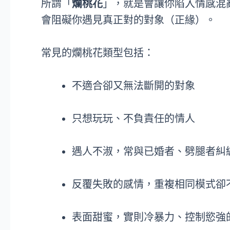
所謂「
爛桃花
」，就是會讓你陷入情感混
會阻礙你遇見真正對的對象（正緣）。
常見的爛桃花類型包括：
不適合卻又無法斷開的對象
只想玩玩、不負責任的情人
遇人不淑，常與已婚者、劈腿者糾
反覆失敗的感情，重複相同模式卻
表面甜蜜，實則冷暴力、控制慾強