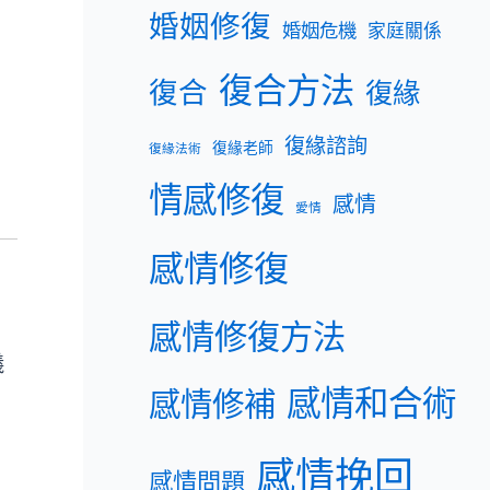
婚姻修復
婚姻危機
家庭關係
復合方法
復合
復緣
復緣諮詢
復緣老師
復緣法術
情感修復
感情
愛情
感情修復
感情修復方法
儀
感情和合術
感情修補
感情挽回
感情問題