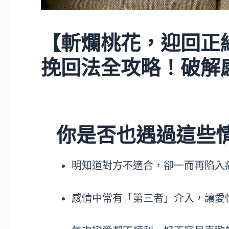
【斬爛桃花，迎回正
挽回法全攻略！破解
你是否也遇過這些
明知道對方不適合，卻一而再陷入
感情中常有「第三者」介入，讓愛