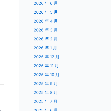
2026 年 6 月
2026 年 5 月
2026 年 4 月
2026 年 3 月
2026 年 2 月
2026 年 1 月
2025 年 12 月
」
2025 年 11 月
2025 年 10 月
2025 年 9 月
2025 年 8 月
2025 年 7 月
2025 年 6 月