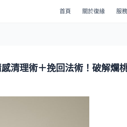
首頁
關於復緣
服
情感清理術＋挽回法術！破解爛