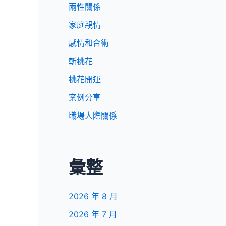
兩性關係
家庭親情
感情和合術
！
斬桃花
桃花開運
案例分享
職場人際關係
彙整
2026 年 8 月
2026 年 7 月