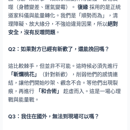
噬（身體變差、運氣變霉）。
復緣
採用的是正統
道家科儀與能量轉化。我們是「順勢而為」，清
理障礙、放大緣分，不強迫違背因果，所以
絕對
安全，沒有反噬問題
。
Q2：如果對方已經有新歡了，還能挽回嗎？
這比較棘手，但並非不可能。這時候必須先進行
「斬爛桃花」
（針對新歡），削弱他們的感情連
結，讓他們開始吵架、觀念不合。等他們出現裂
痕，再進行
「和合術」
趁虛而入。這是一場心理
戰與能量戰。
Q3：我住在國外，無法到現場可以嗎？