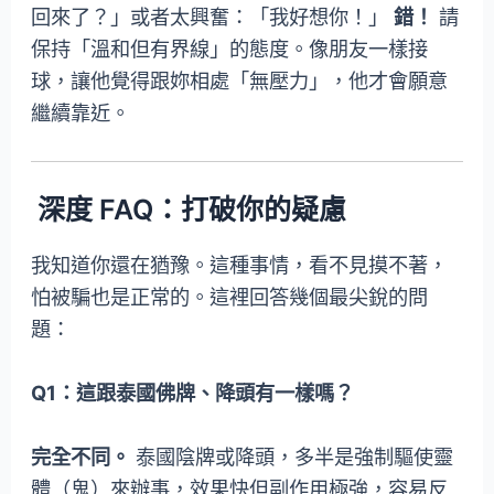
回來了？」或者太興奮：「我好想你！」
錯！
請
保持「溫和但有界線」的態度。像朋友一樣接
球，讓他覺得跟妳相處「無壓力」，他才會願意
繼續靠近。
深度 FAQ：打破你的疑慮
我知道你還在猶豫。這種事情，看不見摸不著，
怕被騙也是正常的。這裡回答幾個最尖銳的問
題：
Q1：這跟泰國佛牌、降頭有一樣嗎？
完全不同。
泰國陰牌或降頭，多半是強制驅使靈
體（鬼）來辦事，效果快但副作用極強，容易反