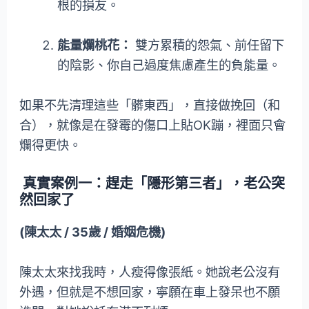
根的損友。
能量爛桃花：
雙方累積的怨氣、前任留下
的陰影、你自己過度焦慮產生的負能量。
如果不先清理這些「髒東西」，直接做挽回（和
合），就像是在發霉的傷口上貼OK蹦，裡面只會
爛得更快。
真實案例一：趕走「隱形第三者」，老公突
然回家了
(陳太太 / 35歲 / 婚姻危機)
陳太太來找我時，人瘦得像張紙。她說老公沒有
外遇，但就是不想回家，寧願在車上發呆也不願