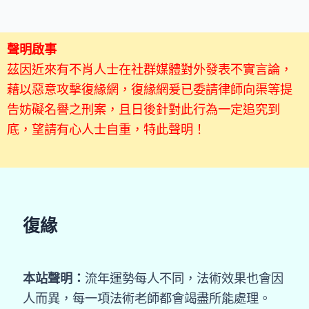
聲明啟事
茲因近來有不肖人士在社群媒體對外發表不實言論，
藉以惡意攻擊復緣網，復緣網爰已委請律師向渠等提
告妨礙名譽之刑案，且日後針對此行為一定追究到
底，望請有心人士自重，特此聲明！
復緣
本站聲明：
流年運勢每人不同，法術效果也會因
人而異，每一項法術老師都會竭盡所能處理。