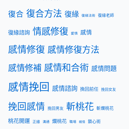
復合方法
復合
復緣
復緣老師
復緣法術
情感修復
復緣諮詢
感情
愛情
感情修復
感情修復方法
感情和合術
感情修補
感情問題
感情挽回
感情諮詢
挽回前任
挽回女友
挽回感情
斬桃花
斬爛桃花
挽回男友
桃花開運
爛桃花
鎖心術
正緣
溝通
職場
親情