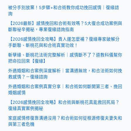
被分手別放棄！5步驟+和合術教你成功挽回感情｜復緣諮
詢
【2026最新】感情挽回和合術有效嗎？5大復合成功案例與
斷聯祕辛揭秘，專業復緣諮詢指南
【2026感情挽回全攻略】貴人運怎麼補？復緣專家破解分
手斷聯、斬桃花與和合術真實功效！
斬孽緣、斷桃花法術完整解析｜感情斷不了？道教科儀幫你
把命拉回來【復緣】
外遇婚姻和合案例深度解析｜當溝通無效，和合法術如何挽
救感情？－復緣諮詢
外遇婚姻和合案例真實分享｜和合術如何斷開第三者、挽回
婚姻感情
【2026感情挽回全攻略】和合術與斬桃花真能救回死局？
復緣真實案例揭秘
家庭感情修復靠溝通沒用？和合術如何從根源修復夫妻失和
與第三者危機