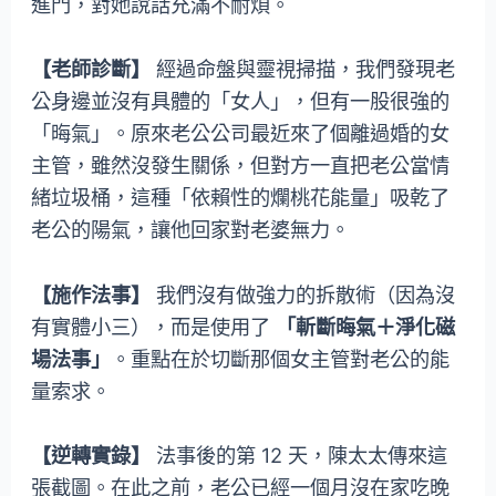
進門，對她說話充滿不耐煩。
【老師診斷】
經過命盤與靈視掃描，我們發現老
公身邊並沒有具體的「女人」，但有一股很強的
「晦氣」。原來老公公司最近來了個離過婚的女
主管，雖然沒發生關係，但對方一直把老公當情
緒垃圾桶，這種「依賴性的爛桃花能量」吸乾了
老公的陽氣，讓他回家對老婆無力。
【施作法事】
我們沒有做強力的拆散術（因為沒
有實體小三），而是使用了
「斬斷晦氣＋淨化磁
場法事」
。重點在於切斷那個女主管對老公的能
量索求。
【逆轉實錄】
法事後的第 12 天，陳太太傳來這
張截圖。在此之前，老公已經一個月沒在家吃晚