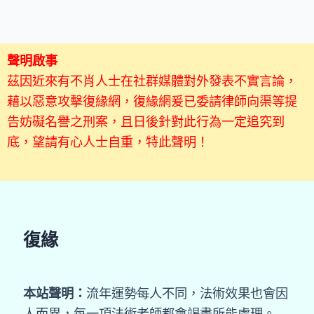
聲明啟事
茲因近來有不肖人士在社群媒體對外發表不實言論，
藉以惡意攻擊復緣網，復緣網爰已委請律師向渠等提
告妨礙名譽之刑案，且日後針對此行為一定追究到
底，望請有心人士自重，特此聲明！
復緣
本站聲明：
流年運勢每人不同，法術效果也會因
人而異，每一項法術老師都會竭盡所能處理。