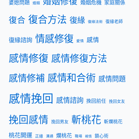
婚姻修復
婚姻危機
婆媳問題
家庭關係
婚姻
復合方法
復合
復緣
復緣老師
復緣法術
情感修復
復緣諮詢
感情
愛情
感情修復
感情修復方法
感情和合術
感情修補
感情問題
感情挽回
感情諮詢
挽回前任
挽回女友
挽回感情
斬桃花
斬爛桃花
挽回男友
桃花開運
爛桃花
鎖心術
正緣
溝通
職場
親情