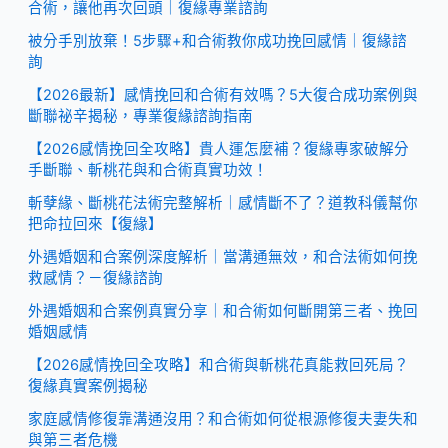
合術，讓他再次回頭｜復緣專業諮詢
被分手別放棄！5步驟+和合術教你成功挽回感情｜復緣諮
詢
【2026最新】感情挽回和合術有效嗎？5大復合成功案例與
斷聯祕辛揭秘，專業復緣諮詢指南
【2026感情挽回全攻略】貴人運怎麼補？復緣專家破解分
手斷聯、斬桃花與和合術真實功效！
斬孽緣、斷桃花法術完整解析｜感情斷不了？道教科儀幫你
把命拉回來【復緣】
外遇婚姻和合案例深度解析｜當溝通無效，和合法術如何挽
救感情？－復緣諮詢
外遇婚姻和合案例真實分享｜和合術如何斷開第三者、挽回
婚姻感情
【2026感情挽回全攻略】和合術與斬桃花真能救回死局？
復緣真實案例揭秘
家庭感情修復靠溝通沒用？和合術如何從根源修復夫妻失和
與第三者危機