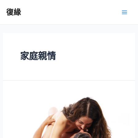
復緣
家庭親情