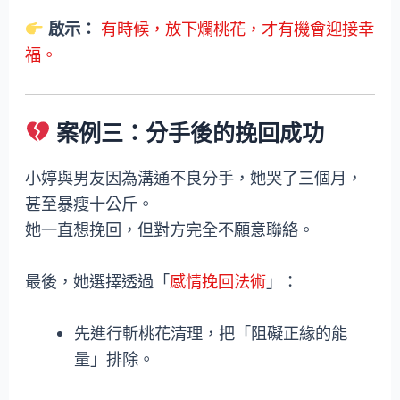
啟示：
有時候，放下爛桃花，才有機會迎接幸
福。
案例三：分手後的挽回成功
小婷與男友因為溝通不良分手，她哭了三個月，
甚至暴瘦十公斤。
她一直想挽回，但對方完全不願意聯絡。
最後，她選擇透過「
感情挽回法術
」：
先進行斬桃花清理，把「阻礙正緣的能
量」排除。