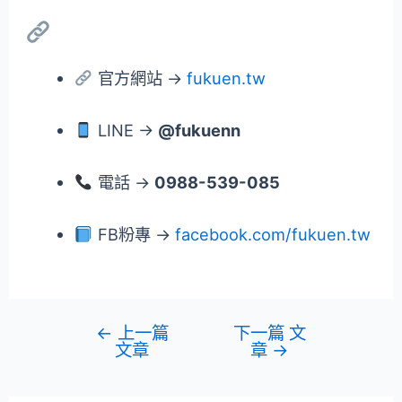
官方網站 →
fukuen.tw
LINE →
@fukuenn
電話 →
0988-539-085
FB粉專 →
facebook.com/fukuen.tw
←
上一篇
下一篇 文
文章
章
→