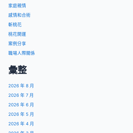
家庭親情
感情和合術
斬桃花
桃花開運
案例分享
職場人際關係
彙整
2026 年 8 月
2026 年 7 月
2026 年 6 月
2026 年 5 月
2026 年 4 月