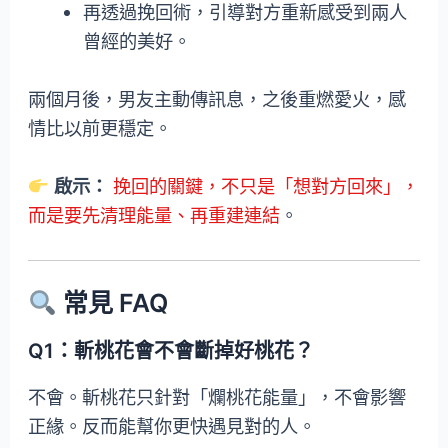
再透過挽回術，引導對方重新感受到兩人
曾經的美好。
兩個月後，男友主動傳訊息，之後重燃愛火，感
情比以前更穩定。
啟示：
挽回的關鍵，不只是「想對方回來」，
而是要先清理能量、再重建連結
。
常見 FAQ
Q1：斬桃花會不會斷掉好桃花？
不會。斬桃花只針對「爛桃花能量」，不會影響
正緣。反而能幫你更快遇見對的人。