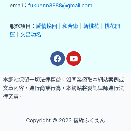
email：
fukuenn8888@gmail.com
服務項目：
感情挽回
｜
和合術
｜
斬桃花
｜
桃花開
運
｜
文昌功名
本網站保留一切法律權益。如同業盜取本網站案例或
文章內容，進行商業行為，本網站將委託律師進行法
律究責。
Copyright © 2023 復緣ふくえん