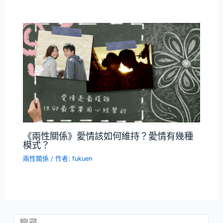
《兩性關係》愛情該如何維持？愛情有幾種
模式？
兩性關係
/ 作者:
fukuen