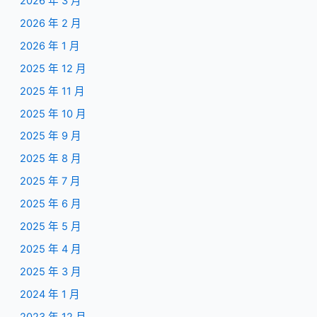
2026 年 3 月
2026 年 2 月
2026 年 1 月
2025 年 12 月
2025 年 11 月
2025 年 10 月
2025 年 9 月
2025 年 8 月
2025 年 7 月
2025 年 6 月
2025 年 5 月
2025 年 4 月
2025 年 3 月
2024 年 1 月
2023 年 12 月