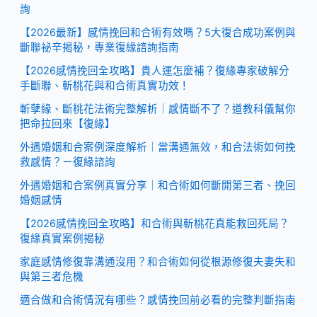
詢
【2026最新】感情挽回和合術有效嗎？5大復合成功案例與
斷聯祕辛揭秘，專業復緣諮詢指南
【2026感情挽回全攻略】貴人運怎麼補？復緣專家破解分
手斷聯、斬桃花與和合術真實功效！
斬孽緣、斷桃花法術完整解析｜感情斷不了？道教科儀幫你
把命拉回來【復緣】
外遇婚姻和合案例深度解析｜當溝通無效，和合法術如何挽
救感情？－復緣諮詢
外遇婚姻和合案例真實分享｜和合術如何斷開第三者、挽回
婚姻感情
【2026感情挽回全攻略】和合術與斬桃花真能救回死局？
復緣真實案例揭秘
家庭感情修復靠溝通沒用？和合術如何從根源修復夫妻失和
與第三者危機
適合做和合術情況有哪些？感情挽回前必看的完整判斷指南