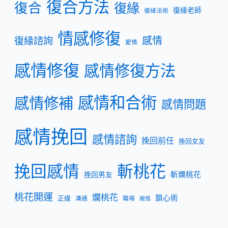
復合方法
復合
復緣
復緣老師
復緣法術
情感修復
復緣諮詢
感情
愛情
感情修復
感情修復方法
感情和合術
感情修補
感情問題
感情挽回
感情諮詢
挽回前任
挽回女友
挽回感情
斬桃花
斬爛桃花
挽回男友
桃花開運
爛桃花
鎖心術
正緣
溝通
職場
親情